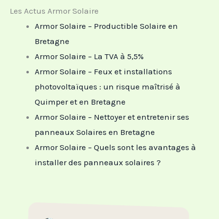
r
Les Actus Armor Solaire
M
Armor Solaire – Productible Solaire en
e
Bretagne
s
Armor Solaire – La TVA à 5,5%
s
Armor Solaire – Feux et installations
a
photovoltaïques : un risque maîtrisé à
g
Quimper et en Bretagne
e
Armor Solaire – Nettoyer et entretenir ses
*
panneaux Solaires en Bretagne
Armor Solaire – Quels sont les avantages à
installer des panneaux solaires ?