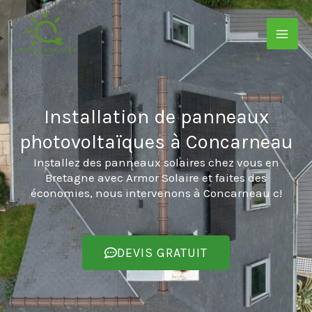
Aller
au
contenu
Installation de panneaux
photovoltaïques à Concarneau
Installez des panneaux solaires chez vous en
Bretagne avec Armor Solaire et faites des
économies, nous intervenons à Concarneau c!
DEVIS GRATUIT