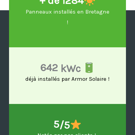
+ de 
1284
Panneaux installés en Bretagne
!
642
 kWc 
déjà installés par Armor Solaire !
5
/5