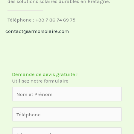
des solutions solaires durables en Bretagne.
Téléphone : +33 7 86 74 69 75
contact@armorsolaire.com
Demande de devis gratuite !
Utilisez notre formulaire
N
o
m
N
&
u
P
m
E