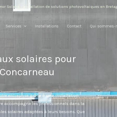
mor Solaire - Installation de solutions photovoltaïques en Breta
Services
Installations
Contact
Qui sommes-
aux solaires pour
 Concarneau
tre entreprise grâce à une installation
re accompagne les professionnels dans la
les solaires adaptées à leurs besoins. Que